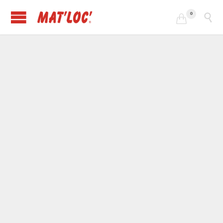
0

