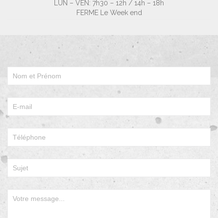
LUN – VEN: 7h30 – 12h / 14h – 18h
FERME Le Week end