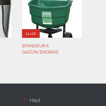
14,14
€
EPANDEUR A
GAZON/ENGRAIS

Haut