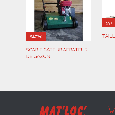
59,0
TAILL
52,73
€
SCARIFICATEUR AERATEUR
DE GAZON
