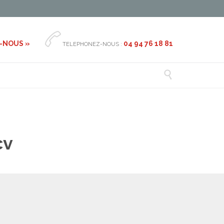

-NOUS »
04 94 76 18 81
TELEPHONEZ-NOUS :

cv