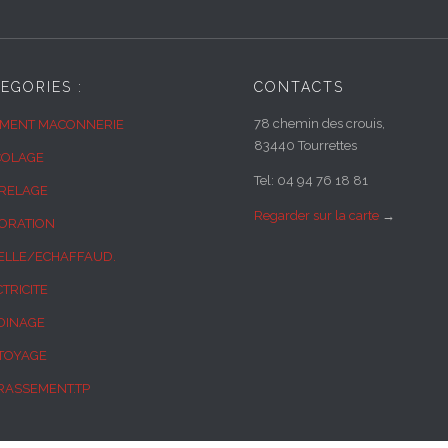
EGORIES :
CONTACTS
78 chemin des crouis,
IMENT MACONNERIE
83440 Tourrettes
COLAGE
Tel: 04 94 76 18 81
RELAGE
Regarder sur la carte
→
ORATION
ELLE/ECHAFFAUD.
TRICITE
DINAGE
TOYAGE
RASSEMENT.TP