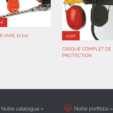
2
€
E-HAIE 21.1cc
4,55
€
CASQUE COMPLET DE
PROTECTION

Notre catalogue »
Notre portfolio »