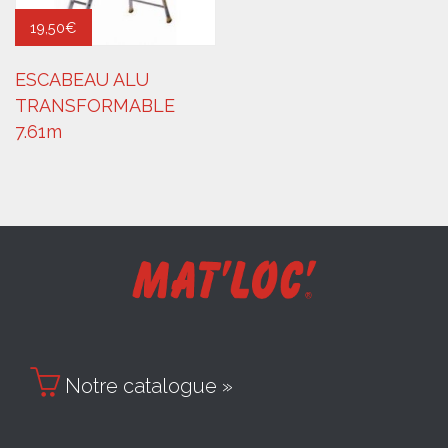
19,50
€
ESCABEAU ALU
TRANSFORMABLE
7.61m

Notre catalogue »